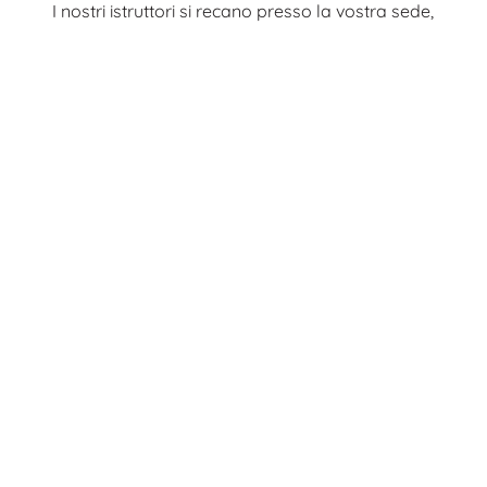
I nostri istruttori si recano presso la vostra sede,
garantendo la massima comodità e adattando
il contenuto del corso in base al contesto
aziendale.
Promuoviamo un approccio pratico e mirato,
focalizzandoci sugli aspetti rilevanti per l’azienda
e fornendo soluzioni concrete per migliorare la
sicurezza e la salute sul posto di lavoro. Questa
opzione è ideale per aziende che desiderano
ottimizzare la formazione del loro personale.