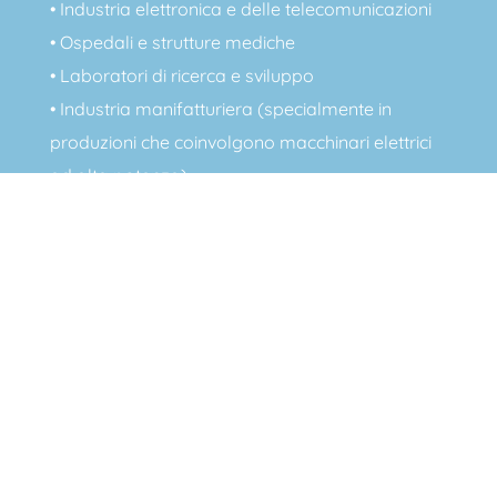
• Industria elettronica e delle telecomunicazioni
• Ospedali e strutture mediche
• Laboratori di ricerca e sviluppo
• Industria manifatturiera (specialmente in
produzioni che coinvolgono macchinari elettrici
ad alta potenza)
• Settori dell’energia e dell’elettricità
• Costruzioni di infrastrutture di trasporto (es.
linee elettriche ad alta tensione)
• Aeroporti e settori dell’aviazione (a causa di
attrezzature radar e sistemi di comunicazione)
• Settori dell’informatica e delle tecnologie
digitali
• Industria siderurgica e metalmeccanica