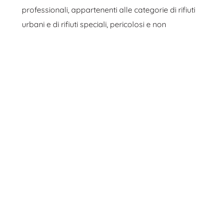
professionali, appartenenti alle categorie di rifiuti
urbani e di rifiuti speciali, pericolosi e non
pericolosi. Vi invitiamo a contattarci per
consentirci di valutare ed analizzare nello
specifico le vostre esigenze.
Fra i rifiuti presi in carico:
Materiali da costruzione e isolanti
: guaina
bituminosa, lana di roccia, cartongesso, lana
di vetro.
Pneumatici, olio esausto e
materiali
provenienti da carrozzerie e officine
meccaniche.
Prodotti per la cura della persona
: sanitari,
ospedalieri, rifiuti di studi medici, laboratori
odontotecnici, centri estetici, parrucchieri.
RAEE
, elettrodomestici e apparecchiature